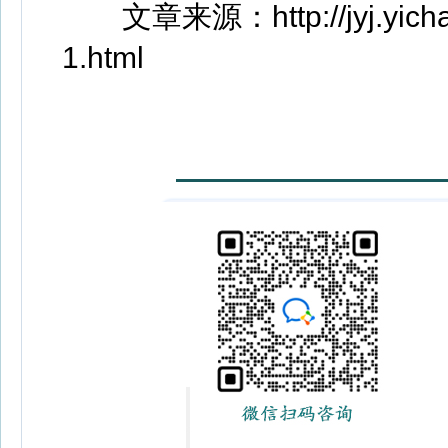
文章来源：http://jyj.yichang
1.html