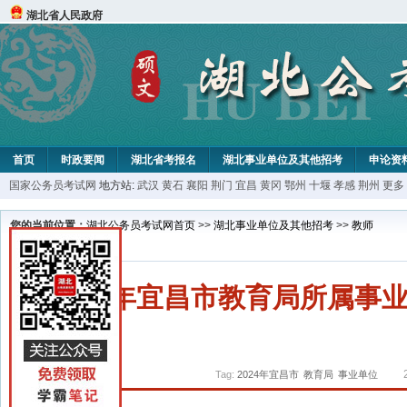
湖北省人民政府
首页
时政要闻
湖北省考报名
湖北事业单位及其他招考
申论资
国家公务员考试网
地方站:
武汉
黄石
襄阳
荆门
宜昌
黄冈
鄂州
十堰
孝感
荆州
更多
您的当前位置：
湖北公务员考试网首页
>>
湖北事业单位及其他招考
>>
教师
2024年宜昌市教育局所属
Tag:
2024年宜昌市
教育局
事业单位