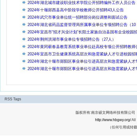
2024年湖北城市建设职业技术学院公开招聘编外工作人员公告
2024年十堰郧西县高中阶段学校教师公开招聘43人公告
2024年武穴市事业单位统一招聘部分岗位调整和面试公告
2024年湖北省药品监督管理局所属事业单位专项招聘公告（10
人）
2024年宜昌市“招才兴业计划”长阳土家族自治县国有企业校园
聘公告
2024年荆州洪湖市事业单位专项招聘公告（27人）
2024年黄冈蕲春县教育系统事业单位赴高校专项公开招聘教师
告(148人)
2024年宜昌市卫生健康系统高层次和急需紧缺人才引进校园招
公告
2024年湖北十堰市郧阳区事业单位引进高层次和急需紧缺人才
试公告
2024年湖北十堰市郧阳区事业单位引进高层次和急需紧缺人才
试公告
RSS
Tags
版权所有:南京硕文网络科技有限公司 Cop
http://www.hbgwy.org/
All
（任何引用或转