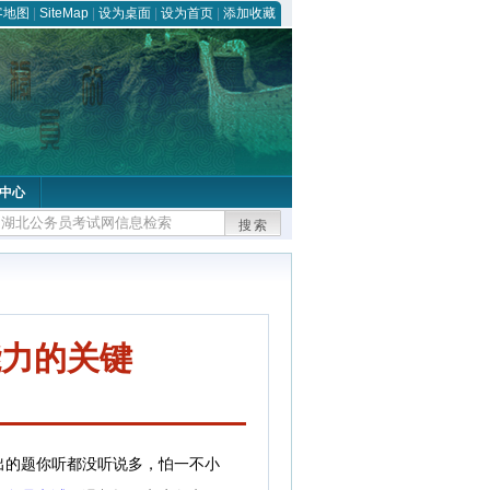
客地图
|
SiteMap
|
设为桌面
|
设为首页
|
添加收藏
中心
搜索
能力的关键
出的题你听都没听说多，怕一不小