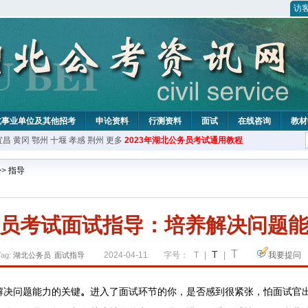
访
北事业单位及其他招考
申论资料
行测资料
面试
在线咨询
教材
宜昌
黄冈
鄂州
十堰
孝感
荆州
更多
2023年湖北公务员考试通用教程
>>
指导
员考试面试指导：培养解决问题
T
T
2024-04-11
字号：
T
|
|
我要提问
Tag:
湖北公务员
面试指导
解决问题能力的关键
。
进入了面试环节的你，是否感到很紧张，怕面试官