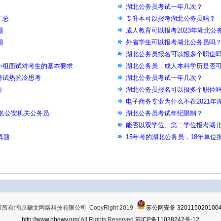
湖北公务员考试一年几次？
汇总
专升本可以报考湖北公务员吗？
题
成人教育可以报考2023年湖北公
题
外省学生可以报考湖北公务员吗
湖北公务员报名可以报多个职位
小组面试对考生的基本要求
湖北公务员，成人本科学历是否
考试热的冷思考
湖北公务员考试一年几次？
析
湖北公务员报名可以报多个职位
电子商务专业为什么不在2021
00名公安机关公务员
湖北公务员考试年纪限制？
能否以双学位、第二学位报考湖
真题
15年考的湖北公务员，18年单位
武汉市公务员考试吗？
所有:南京硕文网络科技有限公司 CopyRight 2019
苏公网安备 320115020100
http://www.hbgwy.org/
All Rights Reserved
苏ICP备11038242号-12