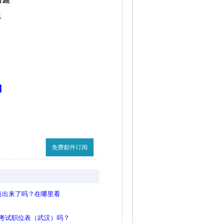
】
收藏此页
免费邮件订阅
询表出来了吗？在哪里看
务员考试职位表（武汉）吗？