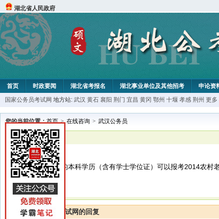
湖北省人民政府
首页
时政要闻
湖北省考报名
湖北事业单位及其他招考
申论资
国家公务员考试网
地方站:
武汉
黄石
襄阳
荆门
宜昌
黄冈
鄂州
十堰
孝感
荆州
更多
您的当前位置：
首页
>
在线咨询
>
武汉公务员
已解决
武汉公务员
请问一下专升本的本科学历（含有学士学位证）可以报考2014农村
湖北公务员考试网的回复