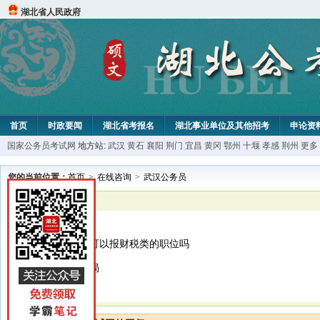
湖北省人民政府
首页
时政要闻
湖北省考报名
湖北事业单位及其他招考
申论资
国家公务员考试网
地方站:
武汉
黄石
襄阳
荆门
宜昌
黄冈
鄂州
十堰
孝感
荆州
更多
您的当前位置：
首页
>
在线咨询
>
武汉公务员
已解决
武汉公务员
请问金融学专业可以报财税类的职位吗
松滋市国家税务局
调剂