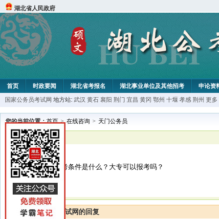
湖北省人民政府
首页
时政要闻
湖北省考报名
湖北事业单位及其他招考
申论资
国家公务员考试网
地方站:
武汉
黄石
襄阳
荆门
宜昌
黄冈
鄂州
十堰
孝感
荆州
更多
您的当前位置：
首页
>
在线咨询
>
天门公务员
已解决
天门公务员
湖北公务员的报考条件是什么？大专可以报考吗？
湖北公务员考试网的回复