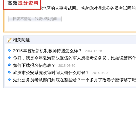
你好，请查看报考地区的人事考试网。感谢你对湖北公务员考试网的
回复不清楚，我要继续提问
相关问题
2015年省招新机制教师待遇怎么样？
2014-12-28
你好，我是今年驻港部队退伍的军人想报考公务员，比如说警察
没有！
如何下载报名信息表？
2011-11-29
2015-06-30
武汉市公安系统政审时间大概什么时候？
2014-08-20
湖北公务员考试部门到底在整些啥？一个多月了改卷子应该够了
三道题，要多长时间？为什么还没有消息？
2013-05-16