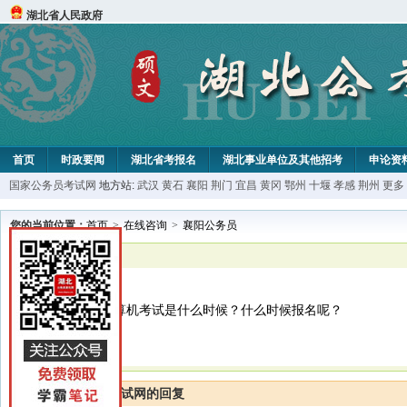
湖北省人民政府
首页
时政要闻
湖北省考报名
湖北事业单位及其他招考
申论资
国家公务员考试网
地方站:
武汉
黄石
襄阳
荆门
宜昌
黄冈
鄂州
十堰
孝感
荆州
更多
您的当前位置：
首页
>
在线咨询
>
襄阳公务员
已解决
襄阳公务员
您好！最近的计算机考试是什么时候？什么时候报名呢？
湖北公务员考试网的回复