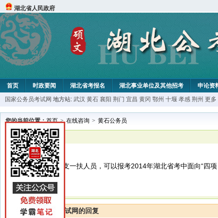
湖北省人民政府
首页
时政要闻
湖北省考报名
湖北事业单位及其他招考
申论资
国家公务员考试网
地方站:
武汉
黄石
襄阳
荆门
宜昌
黄冈
鄂州
十堰
孝感
荆州
更多
您的当前位置：
首页
>
在线咨询
>
黄石公务员
已解决
黄石公务员
我是2013年的三支一扶人员，可以报考2014年湖北省考中面向“四
湖北公务员考试网的回复