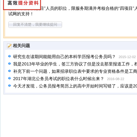
你好，面向“四项目”人员的职位，限服务期满并考核合格的“四项目
试网的支持！
回复不清楚，我要继续提问
相关问题
研究生在读期间能能用自己的本科学历报考公务员吗？
2015-12-02
我是2013年毕业的学生，签三方协议了但是没去那里报道工作，
蓝色联在自己手里，没去教育局报到，这样还能以应届生身份报
补充下前一个问题，如果招录职位表中要求的专业资格条件是工
考资格审查能通过嘛？我是想明年四月份参加省考。
2017年湖北公务员考试的职位表什么时候出来？
2016-08-22
2012-04-24
今天才发现，公务员报考简历上的高中开始时间写错了，应该是200
还是对的，其他时间都对，这样会不会影响政审啊？？？？？？