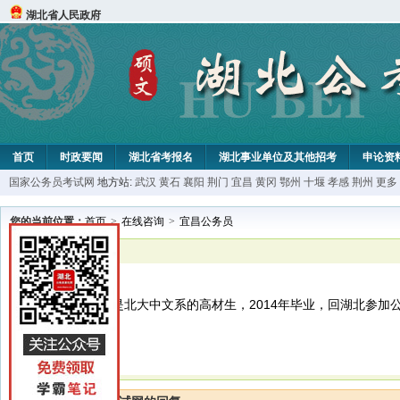
湖北省人民政府
首页
时政要闻
湖北省考报名
湖北事业单位及其他招考
申论资
国家公务员考试网
地方站:
武汉
黄石
襄阳
荆门
宜昌
黄冈
鄂州
十堰
孝感
荆州
更多
您的当前位置：
首页
>
在线咨询
>
宜昌公务员
已解决
宜昌公务员
你好，老师！我是北大中文系的高材生，2014年毕业，回湖北参加