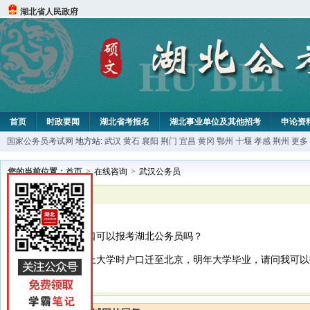
湖北省人民政府
首页
时政要闻
湖北省考报名
湖北事业单位及其他招考
申论资
国家公务员考试网
地方站:
武汉
黄石
襄阳
荆门
宜昌
黄冈
鄂州
十堰
孝感
荆州
更多
您的当前位置：
首页
>
在线咨询
>
武汉公务员
已解决
武汉公务员
湖北生源外省户口可以报考湖北公务员吗？
我是湖北生源，上大学时户口迁至北京，明年大学毕业，请问我可以