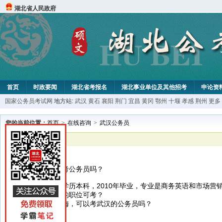
湖北省人民政府
首页
时政要闻
湖北省考报名
湖北事业单位及其他招考
申论资
国家公务员考试网
地方站:
武汉
黄石
襄阳
荆门
宜昌
黄冈
鄂州
十堰
孝感
荆州
更多
您的当前位置：
首页
>
在线咨询
>
武汉公务员
已解决
武汉公务员
我的条件可以报考公务员吗？
老师好，我最高学历本科，2010年毕业，专业是商务英语和市场营
担心有没有适合的职位可考？
我户口在黄冈黄梅，可以考武汉的公务员吗？