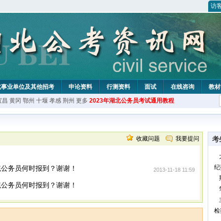
访
北事业单位及其他招考
申论资料
行测资料
面试
在线咨询
教材
宜昌
黄冈
鄂州
十堰
孝感
荆州
更多
2023年湖北公务员考试通用教程
收藏问题
我要提问
考
纪
统公务员何时报到？谢谢！
2013-11-18 11:59
统公务员何时报到？谢谢！
检