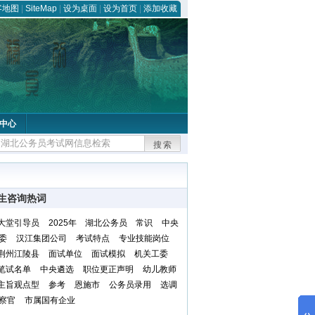
客地图
|
SiteMap
|
设为桌面
|
设为首页
|
添加收藏
中心
搜索
生咨询热词
大堂引导员
2025年 湖北公务员 常识
中央
委
汉江集团公司
考试特点
专业技能岗位
荆州江陵县
面试单位
面试模拟
机关工委
笔试名单
中央遴选
职位更正声明
幼儿教师
主旨观点型
参考
恩施市
公务员录用
选调
察官
市属国有企业