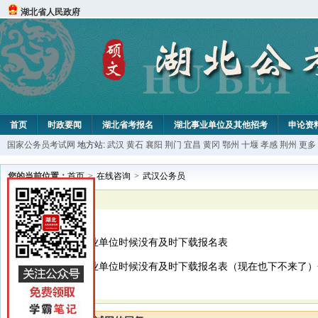
湖北省人民政府
首页
时政要闻
湖北省考报名
湖北事业单位及其他招考
申论资
国家公务员考试网
地方站:
武汉
黄石
襄阳
荆门
宜昌
黄冈
鄂州
十堰
孝感
荆州
更多
您的当前位置：
首页
>
在线咨询
>
武汉公务员
已解决
武汉公务员
请问报考武汉事业单位时候没有及时下载报名表
请问报考武汉事业单位时候没有及时下载报名表（现在也下不来了）